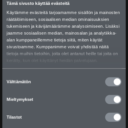
Tämä sivusto käyttää evästeitä
Käytämme evästeitä tarjoamamme sisällön ja mainosten
Kolme hyvää syytä tulla lounaalle: salaatti, lämmin
räätälöimiseen, sosiaalisen median ominaisuuksien
ruoka ja Tampereen näkymät
tukemiseen ja kävijämäärämme analysoimiseen. Lisäksi
Julkaistu 26.8.2025
jaamme sosiaalisen median, mainosalan ja analytiikka-
Syksy on täällä, ja niin on myös uusi fiilis Ponsin
alan kumppaneillemme tietoja siitä, miten käytät
lounaalla! Kun valo lisääntyy ja ilma lämpenee,
myös keittiössä tapahtuu – talven keitot ovat
sivustoamme. Kumppanimme voivat yhdistää näitä
saaneet väistyä ja tilalle on saapunut raikkaita,
tietoja muihin tietoihin, joita olet antanut heille tai joita on
sesongin inspiroimia salaatteja.
kerätty, kun olet käyttänyt heidän palvelujaan.
Salaattien rinnalla tarjoamme silti joka päivä myös
lämmintä ruokaa, niin lihan kuin kasvisruoan
S
ystäville. Valittavana on päivittäin kolme eri
Välttämätön
u
vaihtoehtoa, joista jokainen tarjoillaan
o
lautasannoksina.
s
Mieltymykset
t
Päivän lounas on saatavilla arkisin klo 11.00–14.00.
u
Jos kaipaat vielä astetta rauhallisempaa ja
huolitellumpaa hetkeä, suosittelemme
Business-
m
Tilastot
lounasta
– se on täydellinen esimerkiksi
u