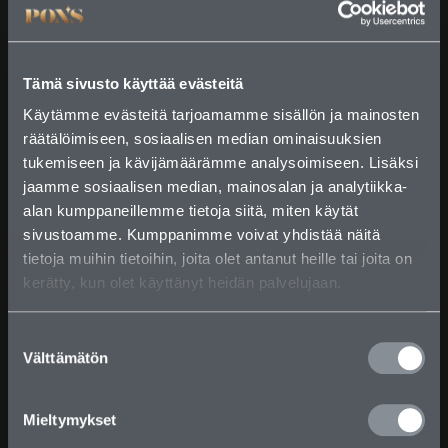
Pons Night
Tämä sivusto käyttää evästeitä
PONS NIGHT palaa jälleen syksyllä 23.10.2026
pe-la 02 –
Käytämme evästeitä tarjoamamme sisällön ja mainosten
nähdään tanssilattialla ja cocktailien äärellä!
räätälöimiseen, sosiaalisen median ominaisuuksien
tukemiseen ja kävijämäärämme analysoimiseen. Lisäksi
Pons Night jatkaa legendaarista perinnettä
Tampereen yössä, astuen samoihin jalanjälkiin kuin
jaamme sosiaalisen median, mainosalan ja analytiikka-
ikoninen Ravintola Hämeensilta ja muut
alan kumppaneillemme tietoja siitä, miten käytät
viihderavintolat. Suomen Pankin talona tunnetun
sivustoamme. Kumppanimme voivat yhdistää näitä
rakennuksen seinät ovat kuulleet naurua ja
tietoja muihin tietoihin, joita olet antanut heille tai joita on
juhlahumua jo 81 vuoden ajan – ja me kirjoitamme
kerätty, kun olet käyttänyt heidän palvelujaan.
seuraavaa lukua tähän tarinaan.🍸✨
Loppuvuoden Pons Night on tauolla, mutta Pons
S
elää edelleen Tampereen iltoja. Viikonloppuisin
Välttämätön
u
Pons on oiva paikka illan aloitteluun aina klo 00
o
saakka, kaupungin yläpuolella, rennossa mutta
s
tyylikkäässä tunnelmassa.
Mieltymykset
t