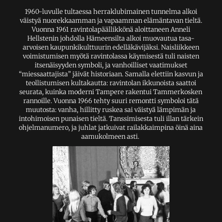
1960-luvulle tultaessa herraklubimainen tunnelma alkoi
väistyä nuorekkaamman ja vapaamman elämäntavan tieltä.
Vuonna 1961 ravintolapäällikkönä aloittaneen Anneli
Hellstenin johdolla Hämeensilta alkoi muovautua tasa-
arvoisen kaupunkikulttuurin edelläkävijäksi. Naisliikkeen
voimistumisen myötä ravintolassa käymisestä tuli naisten
itsenäisyyden symboli, ja vanhoilliset vaatimukset
“miessaattajista” jäivät historiaan. Samalla elettiin kasvun ja
teollistumisen kultakautta: ravintolan ikkunoista saattoi
seurata, kuinka moderni Tampere rakentui Tammerkosken
rannoille. Vuonna 1966 tehty suuri remontti symboloi tätä
muutosta: vanha, hillitty ruskea sai väistyä lämpimän ja
intohimoisen punaisen tieltä. Tanssimisesta tuli illan tärkein
ohjelmanumero, ja juhlat jatkuivat railakkaimpina öinä aina
aamukolmeen asti.