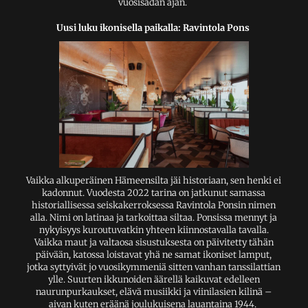
vuosisadan ajan.
Uusi luku ikonisella paikalla: Ravintola Pons
Vaikka alkuperäinen Hämeensilta jäi historiaan, sen henki ei
kadonnut. Vuodesta 2022 tarina on jatkunut samassa
historiallisessa seiskakerroksessa Ravintola Ponsin nimen
alla. Nimi on latinaa ja tarkoittaa siltaa. Ponsissa mennyt ja
nykyisyys kuroutuvatkin yhteen kiinnostavalla tavalla.
Vaikka maut ja valtaosa sisustuksesta on päivitetty tähän
päivään, katossa loistavat yhä ne samat ikoniset lamput,
jotka syttyivät jo vuosikymmeniä sitten vanhan tanssilattian
ylle. Suurten ikkunoiden äärellä kaikuvat edelleen
naurunpurkaukset, elävä musiikki ja viinilasien kilinä –
aivan kuten eräänä joulukuisena lauantaina 1944.