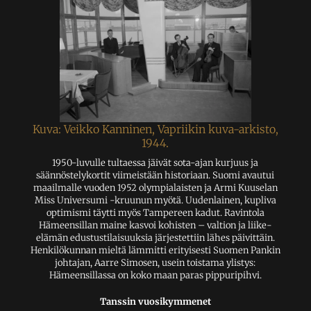
Kuva: Veikko Kanninen, Vapriikin kuva-arkisto,
1944.
1950-luvulle tultaessa jäivät sota-ajan kurjuus ja
säännöstelykortit viimeistään historiaan. Suomi avautui
maailmalle vuoden 1952 olympialaisten ja Armi Kuuselan
Miss Universumi -kruunun myötä. Uudenlainen, kupliva
optimismi täytti myös Tampereen kadut. Ravintola
Hämeensillan maine kasvoi kohisten – valtion ja liike-
elämän edustustilaisuuksia järjestettiin lähes päivittäin.
Henkilökunnan mieltä lämmitti erityisesti Suomen Pankin
johtajan, Aarre Simosen, usein toistama ylistys:
Hämeensillassa on koko maan paras pippuripihvi.
Tanssin vuosikymmenet