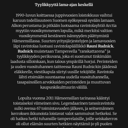
Tyylikkyyttä lama-ajan keskellä
1990-luvun koittaessa juppivuosien loistokkuus vaihtui
karuun todellisuuteen Suomen syöksyessä syvään lamaan.
Alkon perustama ja pitkään luotsaama ravintolayhtiö Arctia
myytiin vuosikymmenen lopulla, mikä merkitsi valtion
vuosikymmeniä kestäneen isännyyden päättymistä
Hämeensillassa. Suurten yritysjärjestelyjen ja lamavuosien
läpi ravintolaa luotsasi ravintolapäällikkö
Rauni Rudnick.
Rudnick
muistetaan Tampereella ”ranskattarena” ja
tyylikkyyden perikuvana, joka ei suostunut tinkimään
laadusta silloinkaan, kun talous ympärillä horjui. Perinteiden
ja uuden vuosituhannen taitteessa Rauni Rudnickin jäädessä
eläkkeelle, viestikapula siirtyi uusille tekijöille. Ravintola
lähti etsimään suuntaansa uudella vuosituhannella,
tasapainoillen arvokkaiden perinteiden ja muuttuvan
kaupunkikulttuurin välillä.
Lopulta vuonna 2011 Hämeensillan tarinassa kääntyi
toistaiseksi viimeinen sivu. Legendaarinen tanssiravintola
sulki ovensa 67 toimintavuoden jälkeen, ja seitsemännen
kerroksen ikkunoista loistavat valot sammuivat hetkeksi. Se
oli haikea hetki tuhansille tamperelaisille, joille seiskakerros
oli ollut elämän suurten hetkien näyttämö jo yli puolen