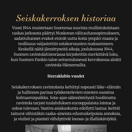
Seiskakerroksen historiaa
Vuosi 1944 muistetaan Suomessa suurista mullistuksistaan:
raskas jatkosota päättyi Moskovan välirauhansopimukseen,
sadattuhannet evakot etsivät uutta kotia ympäri maata ja
teollisuus valjastettiin sotakorvausten maksamiseen.
Keskellä näitä jännittyneitä aikoja, joulukuussa 1944,
Suomen ravintolahistoriassa kirjoitettiin merkittävä luku,
kun Suomen Pankin talon seitsemännessä kerroksessa aloitti
ravintola Hämeensilta.
Herraklubin vuodet
Seiskakerroksen ravintolasta kehittyi nopeasti liike-elämän
ja hallinnon parissa työskentelevien miesten suosima
kohtaamispaikka. Sota-ajan säännöstelystä huolimatta
ravintola tarjosi tuulahduksen eurooppalaista loistoa ja
uskoa tulevaan. Vaativa asiakaskunta edellytti laatua: keittiö
taituroi vähistäkin raaka-aineista edustuskelpoisia annoksia,
ja viulisti ja pianisti viihdyttivät lounas-ja illalliskävijöitä.