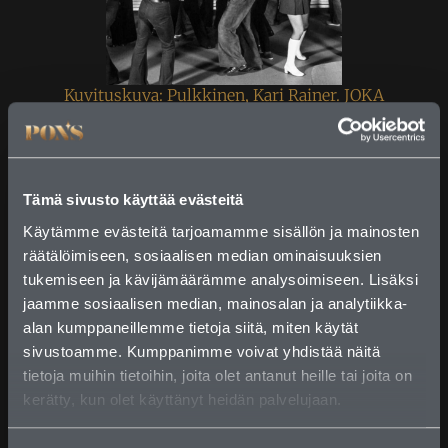
Kuvituskuva: Pulkkinen, Kari Rainer. JOKA
Journalistinen kuva-arkisto. Museovirasto, 1973.
1970-luvulle tultaessa kaupungin iltaelämä sähköistyi
entisestään. Suomeen rantautui aito diskokulttuuri, ja
Ravintola Hämeensilta koki jälleen muodonmuutoksen:
sisustusarkkitehti Heikki Karjalaisen johdolla tanssiparketti
Tämä sivusto käyttää evästeitä
siirrettiin salien ja baarin polttopisteeseen, ja kattoon syttyi
Käytämme evästeitä tarjoamamme sisällön ja mainosten
peräti 2000 lampun kimalteleva valomeri. Diskokuumeesta
huolimatta keittiön rima pysyi korkealla. Sesonkien mukaan
räätälöimiseen, sosiaalisen median ominaisuuksien
elävä menu ja laadukkaat raaka-aineet varmistivat, että
tukemiseen ja kävijämäärämme analysoimiseen. Lisäksi
Hämeensilta säilytti maineensa myös kulinaristisena
jaamme sosiaalisen median, mainosalan ja analytiikka-
maamerkkinä.
alan kumppaneillemme tietoja siitä, miten käytät
Talouskasvun ja juppikulttuurin aika
sivustoamme. Kumppanimme voivat yhdistää näitä
tietoja muihin tietoihin, joita olet antanut heille tai joita on
1980-luku oli Suomessa ennennäkemättömän talouskasvun
ja juppikulttuurin aikaa. Suomen Pankin talo tarjosi tälle
kerätty, kun olet käyttänyt heidän palvelujaan.
osuvan symbolisen kehyksen: alakerran konttoreista
siirryttiin yläkertaan nauttimaan menestyksestä, eikä sitä