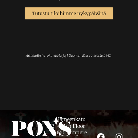
Tutustu tiloihimme nykypäivänä
Artikkelin herokuva: Harju, J. Suomen Museovirasto, 1942.
Hämeenkatu
13 – 7 th Floor
33100 Tampere