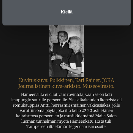
sekä eksoottinen kilpikonnanliemi. Rima pidettiin korkealla
myös etiketin suhteen: pukeutumiskoodi oli tiukka, ja
Kiellä
pikkutakin uupuminen saattoi johtaa vierailuun portieerin
takkivarastolla.
Kuvituskuva: Pulkkinen, Kari Rainer. JOKA
Journalistinen kuva-arkisto. Museovirasto.
Hämeensilta ei ollut vain ravintola, vaan se oli koti
kaupungin suurille persoonille. Yksi aikakauden ikoneista oli
romukauppias Antti, herrasmiesmäinen vakioasiakas, jolle
varattiin oma pöytä joka ilta kello 22.20 asti. Hänen
kaltaistensa persoonien ja musiikkiemäntä Maija Salon
luoman tunnelman myötä Hämeenkatu 13:sta tuli
Tampereen iltaelämän legendaarisin osoite.