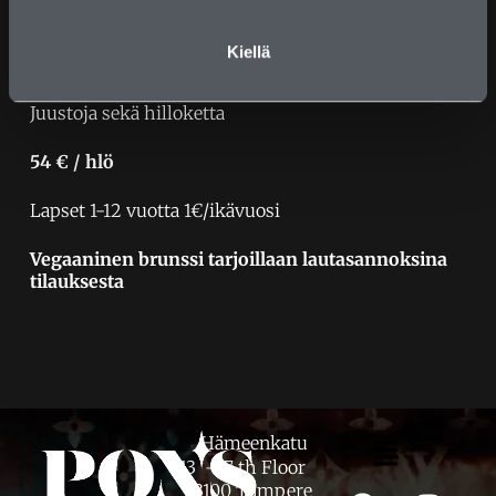
Täytekakkua (L, G)
Kiellä
Keksejä (L, mahd. G)
Konvehteja ja karkkeja
Juustoja sekä hilloketta
54 € / hlö
Lapset 1-12 vuotta 1€/ikävuosi
Vegaaninen brunssi tarjoillaan lautasannoksina
tilauksesta
Hämeenkatu
13 – 7 th Floor
33100 Tampere