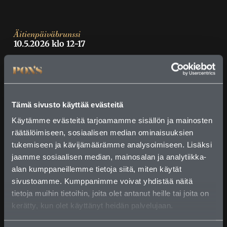
Äitienpäiväbrunssi
10.5.2026 klo 12-17
Alkupalat
Silli- ja silakkavalikoima sekä varhaisperunoita (L,
G)
Tämä sivusto käyttää evästeitä
Savustettua lohta, perunaa sekä sinappia (L, G)
Jättiravunpyrstöjä, chiliä sekä paahdettua mantelia
Käytämme evästeitä tarjoamamme sisällön ja mainosten
((M, G)
räätälöimiseen, sosiaalisen median ominaisuuksien
Marinoituja meloneita sekä pähkinää (M, G)
tukemiseen ja kävijämäärämme analysoimiseen. Lisäksi
Marinoitua parsaa, Västerbotten juustoa sekä
jaamme sosiaalisen median, mainosalan ja analytiikka-
versoja (L, G)
Paahdettua punajuurta, vuohenjuustoa sekä rucolaa
alan kumppaneillemme tietoja siitä, miten käytät
(L, G)
sivustoamme. Kumppanimme voivat yhdistää näitä
Tomaattia, mozzarellaa sekä pestoa (L, G)
tietoja muihin tietoihin, joita olet antanut heille tai joita on
Paahtopaistia sekä piparjuurta (L, G)
kerätty, kun olet käyttänyt heidän palvelujaan.
Konjakilla maustettua maalaispateeta sekä
herukkaa (L, G)