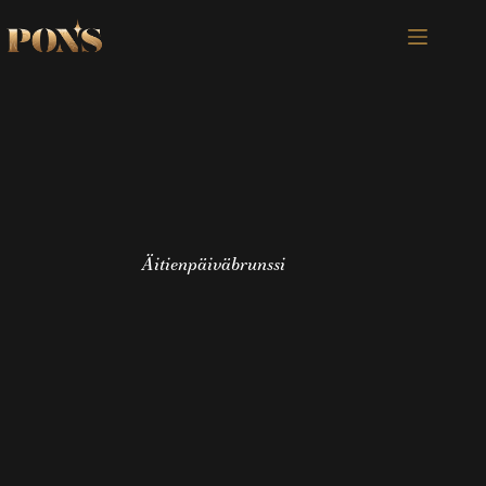
Äitienpäiväbrunssi